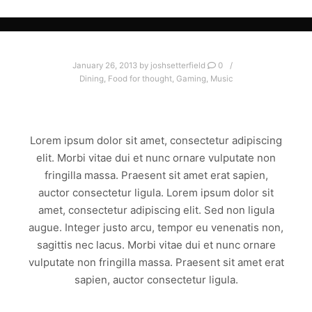
January 26, 2013
by
joshsetterfield
0
Dining
,
Food for thought
,
Gaming
,
Music
NULLA FRINGILLA MAGNA
Lorem ipsum dolor sit amet, consectetur adipiscing
elit. Morbi vitae dui et nunc ornare vulputate non
fringilla massa. Praesent sit amet erat sapien,
auctor consectetur ligula. Lorem ipsum dolor sit
amet, consectetur adipiscing elit. Sed non ligula
augue. Integer justo arcu, tempor eu venenatis non,
sagittis nec lacus. Morbi vitae dui et nunc ornare
vulputate non fringilla massa. Praesent sit amet erat
sapien, auctor consectetur ligula.