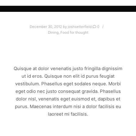
December 30, 2012
by
joshsetterfield
0
Dining
,
Food for thought
MAURIS PHARETRA INTERDUM
LOREM
Quisque at dolor venenatis justo fringilla dignissim
ut id eros. Quisque non elit id purus feugiat
vestibulum. Phasellus eget sodales neque. Morbi
eget odio nec justo consequat gravida. Phasellus
dolor nisl, venenatis eget euismod et, dapibus et
purus. Maecenas interdum nisi a dolor facilisis eu
laoreet mi facilisis.
Read more