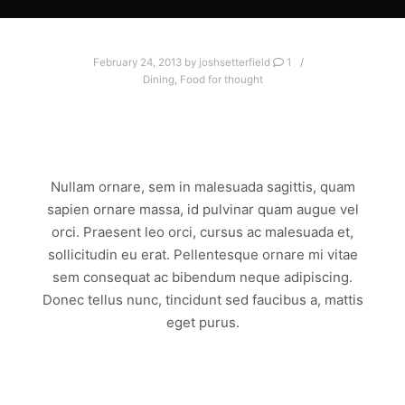
February 24, 2013
by
joshsetterfield
1
Dining
,
Food for thought
PORTTITOR PORTTITOR MOLLIS
VITAE PLACERAT
Nullam ornare, sem in malesuada sagittis, quam
sapien ornare massa, id pulvinar quam augue vel
orci. Praesent leo orci, cursus ac malesuada et,
sollicitudin eu erat. Pellentesque ornare mi vitae
sem consequat ac bibendum neque adipiscing.
Donec tellus nunc, tincidunt sed faucibus a, mattis
eget purus.
Read more